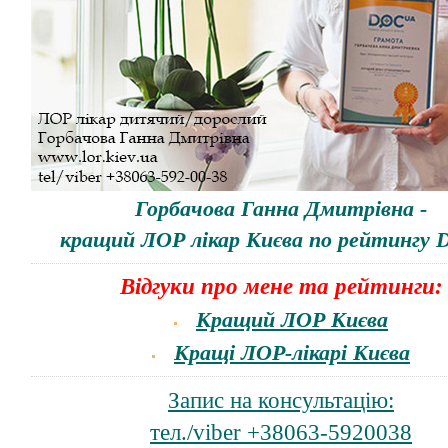
Горбачова Ганна Дмитрівна
-
кращий ЛОР лікар
Києва по рейтингу
D
Відгуки про мене та рейтинги:
Кращий ЛОР Києва
Кращі ЛОР-лікарі Києва
Запис на консультацію:
тел./viber +38063-592003
8