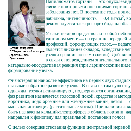
Папилломатоз гортани — это опухолевидн
связи с повторными операциями гортань 
заболевания нет. В последние годы приме
2
лабильна, интенсивность — 0,4 Вт/см
, в
рекомендуется электрофорез йода на обла
Узелки певцов представляют собой небо
типичном месте — на границе передней и 
профессий, форсирующих голос,— педагог
является дискинез складок, вследствие ч
узелки сравнивают с мозолями). Добавочн
в связи с повреждением эпителиального п
катарально-экссудативная реакция (при ларингоскопии виден
формирование узелка.
Физиотерапия наиболее эффективна на первых двух стадиях р
вызывает обратное развитие узелка. В связи с этим существ
однажды, узелки рецидивируют, подвергаются организации, т
фаз развития назначается голосовой покой, средства и мето
воротника, йодо-бромные или жемчужные ванны, детям — 
масляная ингаляция (растительные масла). При наличии лож
быть назначены кальций-электрофорез в область гортани, д
направлен к фонопеду для правильной постановки голоса.
С целью совершенствования функции центральной нервной 