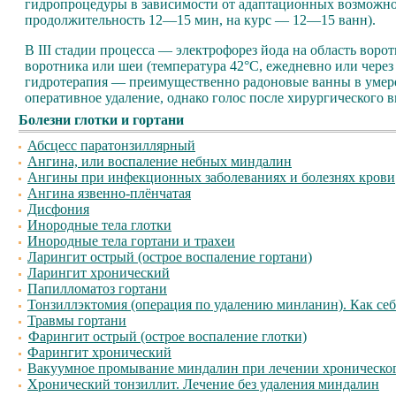
гидропроцедуры в зависимости от адаптационных возможно
продолжительность 12—15 мин, на курс — 12—15 ванн).
В III стадии процесса — электрофорез йода на область воро
воротника или шеи (температура 42°С, ежедневно или чере
гидротерапия — преимущественно радоновые ванны в умере
оперативное удаление, однако голос после хирургического в
Болезни глотки и гортани
Абсцесс паратонзиллярный
Ангина, или воспаление небных миндалин
Ангины при инфекционных заболеваниях и болезнях крови
Ангина язвенно-плёнчатая
Дисфония
Инородные тела глотки
Инородные тела гортани и трахеи
Ларингит острый (острое воспаление гортани)
Ларингит хронический
Папилломатоз гортани
Тонзиллэктомия (операция по удалению минланин). Как себ
Травмы гортани
Фарингит острый (острое воспаление глотки)
Фарингит хронический
Вакуумное промывание миндалин при лечении хроническог
Хронический тонзиллит.
Л
ечение без удаления миндалин